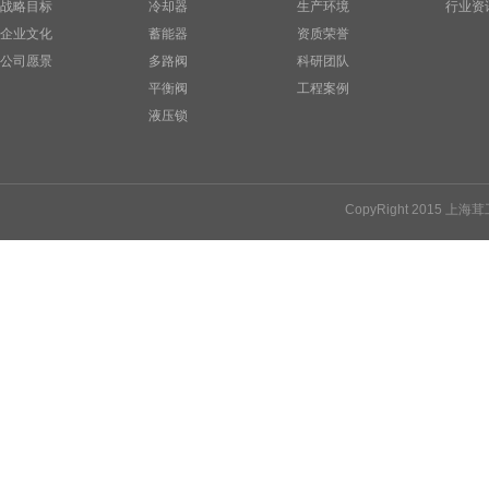
战略目标
冷却器
生产环境
行业资
企业文化
蓄能器
资质荣誉
公司愿景
多路阀
科研团队
平衡阀
工程案例
液压锁
CopyRight 2015